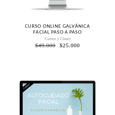
CURSO ONLINE GALVÁNICA
FACIAL PASO A PASO
Cursos y Clases
EL
EL
$
49.000
$
25.000
PRECIO
PRECIO
ORIGINAL
ACTUAL
ERA:
ES:
$49.000.
$25.000.