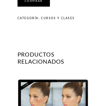
Tener
COMPRAR
unas
Pestañas
Deslumbrantes
CATEGORÍA:
CURSOS Y CLASES
quantity
PRODUCTOS
RELACIONADOS