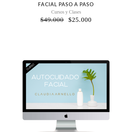
FACIAL PASO A PASO
Cursos y Clases
EL
EL
$
49.000
$
25.000
PRECIO
PRECIO
ORIGINAL
ACTUAL
ERA:
ES:
$49.000.
$25.000.