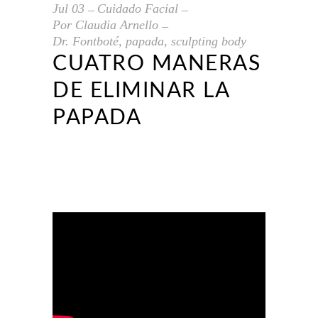
Jul
03
Cuidado Facial
Por
Claudia Arnello
Dr. Fontboté
,
papada
,
sculpting body
CUATRO MANERAS
DE ELIMINAR LA
PAPADA