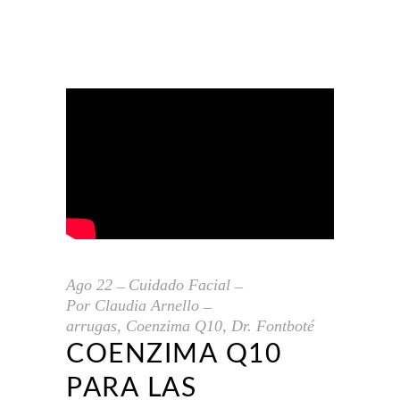
Ago
22
Cuidado Facial
Por
Claudia Arnello
arrugas
,
Coenzima Q10
,
Dr. Fontboté
COENZIMA Q10
PARA LAS