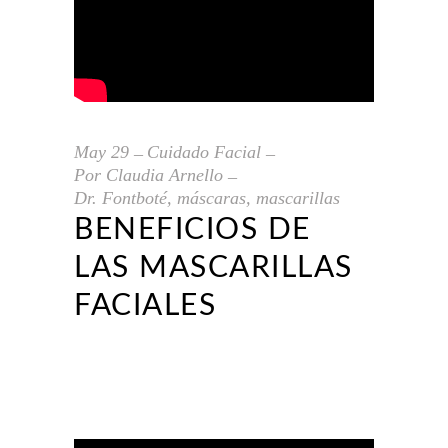
May
29
Cuidado Facial
Por
Claudia Arnello
Dr. Fontboté
,
máscaras
,
mascarillas
BENEFICIOS DE
LAS MASCARILLAS
FACIALES