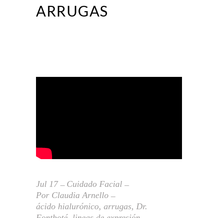
ARRUGAS
Jul
17
Cuidado Facial
Por
Claudia Arnello
ácido hialurónico
,
arrugas
,
Dr.
Fontboté
,
lineas de expresión