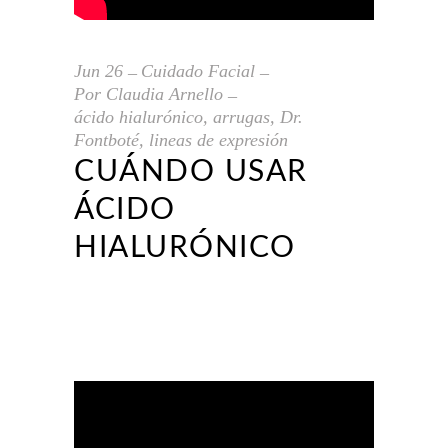
Jun
26
Cuidado Facial
Por
Claudia Arnello
ácido hialurónico
,
arrugas
,
Dr.
Fontboté
,
lineas de expresión
CUÁNDO USAR
ÁCIDO
HIALURÓNICO