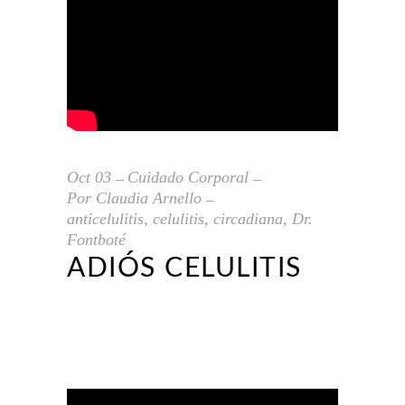
Oct
03
Cuidado Corporal
Por
Claudia Arnello
anticelulitis
,
celulitis
,
circadiana
,
Dr.
Fontboté
ADIÓS CELULITIS