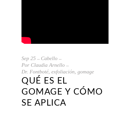
Sep
25
Cabello
Por
Claudia Arnello
Dr. Fontboté
,
exfoliación
,
gomage
QUÉ ES EL
GOMAGE Y CÓMO
SE APLICA