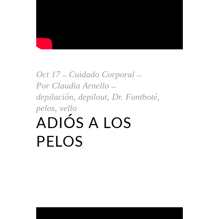
Oct
17
Cuidado Corporal
Por
Claudia Arnello
depilación
,
depilout
,
Dr. Fontboté
,
pelos
,
vello
ADIÓS A LOS
PELOS