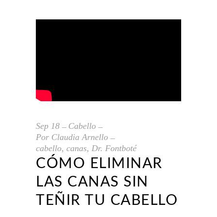
Sep
18
Cabello
Por
Claudia Arnello
cabello
,
canas
,
Dr. Fontboté
CÓMO ELIMINAR
LAS CANAS SIN
TEÑIR TU CABELLO