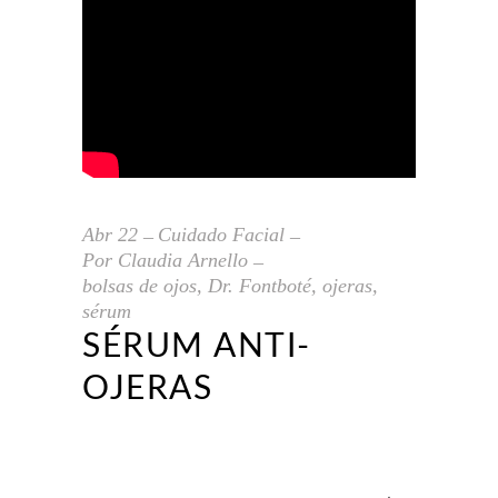
Abr
22
Cuidado Facial
Por
Claudia Arnello
bolsas de ojos
,
Dr. Fontboté
,
ojeras
,
sérum
SÉRUM ANTI-
OJERAS