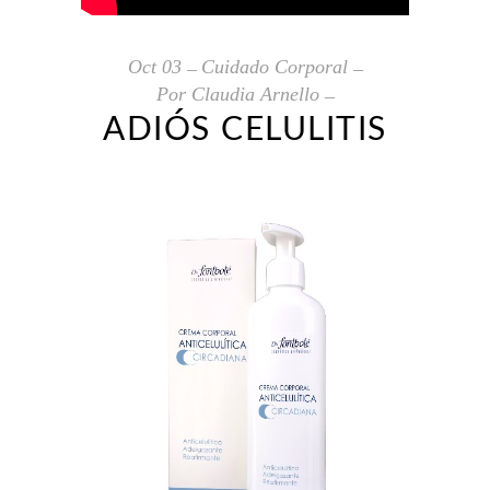
Oct
03
Cuidado Corporal
Por
Claudia Arnello
ADIÓS CELULITIS