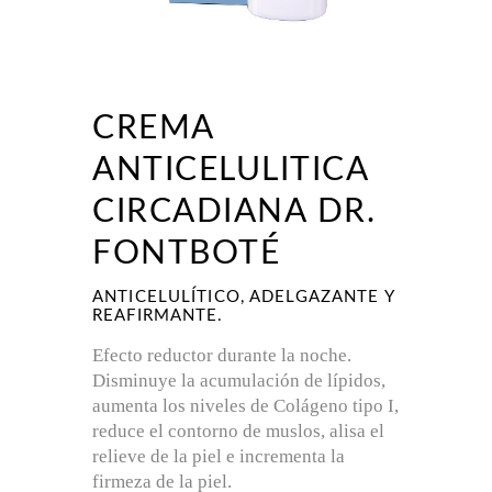
CREMA
ANTICELULITICA
CIRCADIANA DR.
FONTBOTÉ
ANTICELULÍTICO, ADELGAZANTE Y
REAFIRMANTE.
Efecto reductor durante la noche.
Disminuye la acumulación de lípidos,
aumenta los niveles de Colágeno tipo I,
reduce el contorno de muslos, alisa el
relieve de la piel e incrementa la
firmeza de la piel.