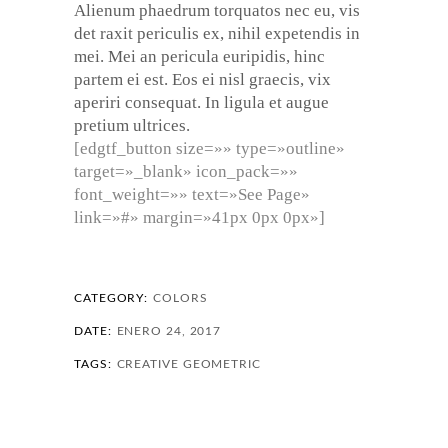
Alienum phaedrum torquatos nec eu, vis
det raxit periculis ex, nihil expetendis in
mei. Mei an pericula euripidis, hinc
partem ei est. Eos ei nisl graecis, vix
aperiri consequat. In ligula et augue
pretium ultrices.
[edgtf_button size=»» type=»outline»
target=»_blank» icon_pack=»»
font_weight=»» text=»See Page»
link=»#» margin=»41px 0px 0px»]
CATEGORY:
COLORS
DATE:
ENERO 24, 2017
TAGS:
CREATIVE
GEOMETRIC