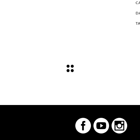
C
D
T