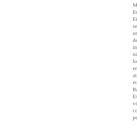
Me
Eo
Ei
se
ur
d
in
ni
lo
er
at
et
Ra
Ex
vi
co
pe