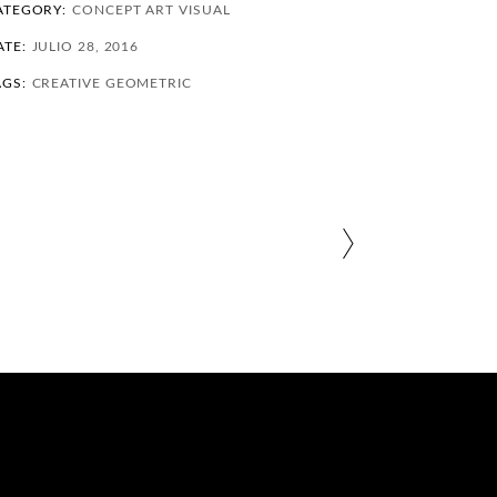
ATEGORY:
CONCEPT ART
VISUAL
ATE:
JULIO 28, 2016
AGS:
CREATIVE
GEOMETRIC