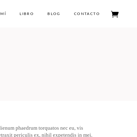
 MÍ
LIBRO
BLOG
CONTACTO
Tu carrito está vacío.
lienum phaedrum torquatos nec eu, vis
traxit periculis ex, nihil expetendis in mei.