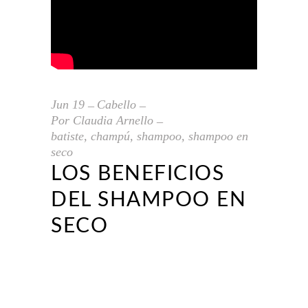
Jun
19
Cabello
Por
Claudia Arnello
batiste
,
champú
,
shampoo
,
shampoo en
seco
LOS BENEFICIOS
DEL SHAMPOO EN
SECO