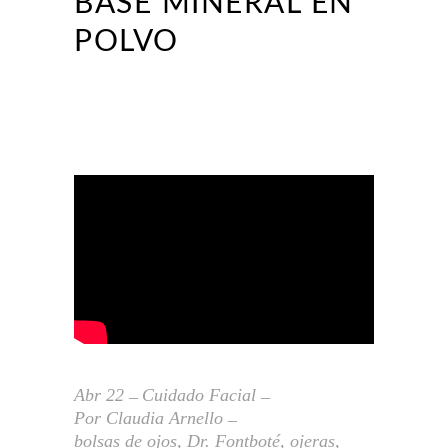
BASE MINERAL EN
POLVO
Abr
22
Cuidado Facial
Por
Claudia Arnello
bolsas de ojos
,
Dr. Fontboté
,
ojeras
,