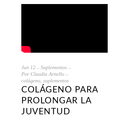
Jun
12
Suplementos
Por
Claudia Arnello
colágeno
,
suplementos
COLÁGENO PARA
PROLONGAR LA
JUVENTUD