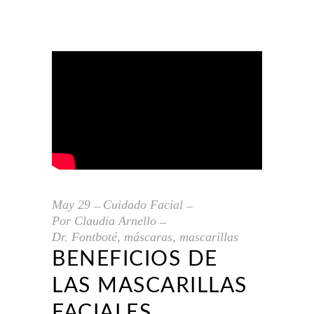
May
29
Cuidado Facial
Por
Claudia Arnello
Dr. Fontboté
,
máscaras
,
mascarillas
BENEFICIOS DE
LAS MASCARILLAS
FACIALES