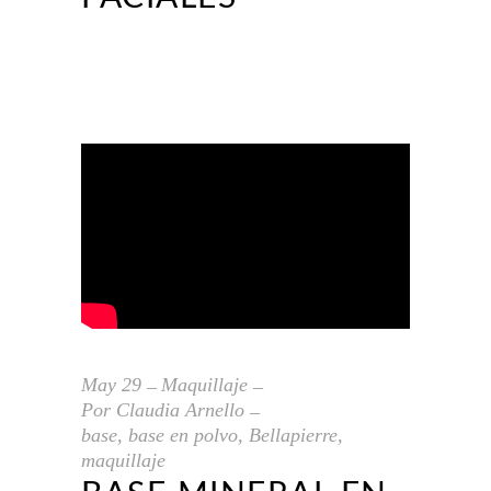
May
29
Maquillaje
Por
Claudia Arnello
base
,
base en polvo
,
Bellapierre
,
maquillaje