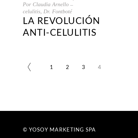
Por
Claudia Arnello
celulitis
,
Dr. Fontboté
LA REVOLUCIÓN
ANTI-CELULITIS
1
2
3
4
© YOSOY MARKETING SPA