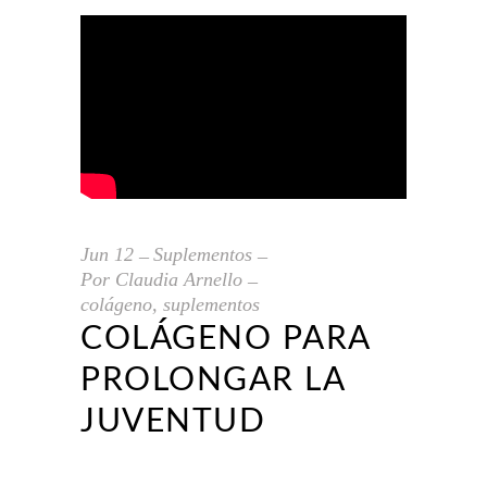
Jun
12
Suplementos
Por
Claudia Arnello
colágeno
,
suplementos
COLÁGENO PARA
PROLONGAR LA
JUVENTUD