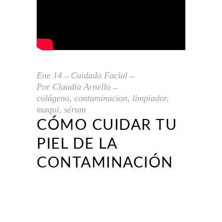
Ene
14
Cuidado Facial
Por
Claudia Arnello
colágeno
,
contaminacion
,
limpiador
,
maqui
,
sérum
CÓMO CUIDAR TU
PIEL DE LA
CONTAMINACIÓN