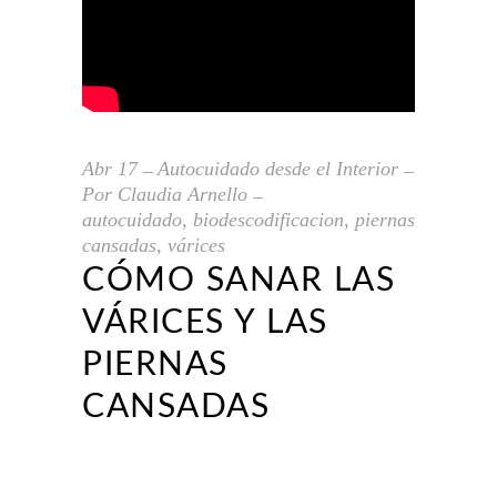
Abr
17
Autocuidado desde el Interior
Por
Claudia Arnello
autocuidado
,
biodescodificacion
,
piernas
cansadas
,
várices
CÓMO SANAR LAS
VÁRICES Y LAS
PIERNAS
CANSADAS