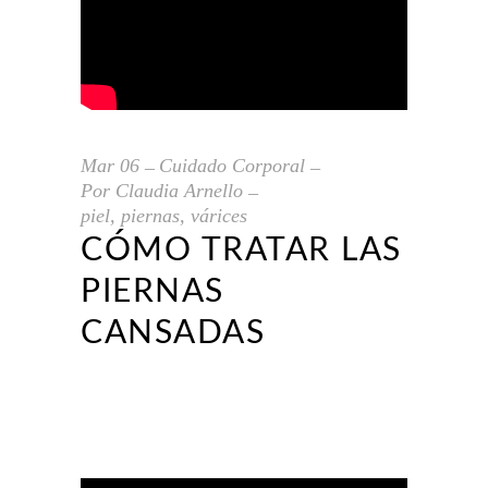
Mar
06
Cuidado Corporal
Por
Claudia Arnello
piel
,
piernas
,
várices
CÓMO TRATAR LAS
PIERNAS
CANSADAS