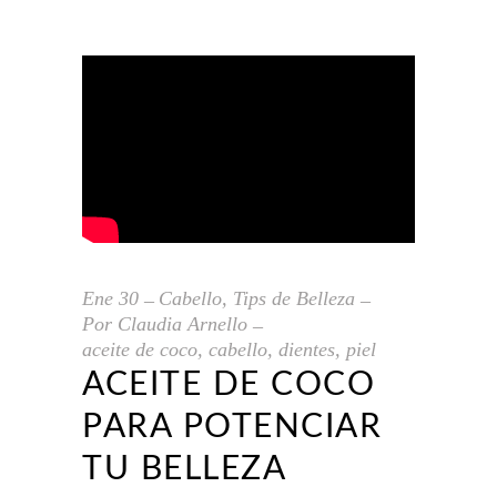
Ene
30
Cabello
,
Tips de Belleza
Por
Claudia Arnello
aceite de coco
,
cabello
,
dientes
,
piel
ACEITE DE COCO
PARA POTENCIAR
TU BELLEZA