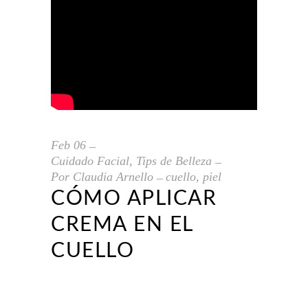
Feb
06
Cuidado Facial
,
Tips de Belleza
Por
Claudia Arnello
cuello
,
piel
CÓMO APLICAR
CREMA EN EL
CUELLO