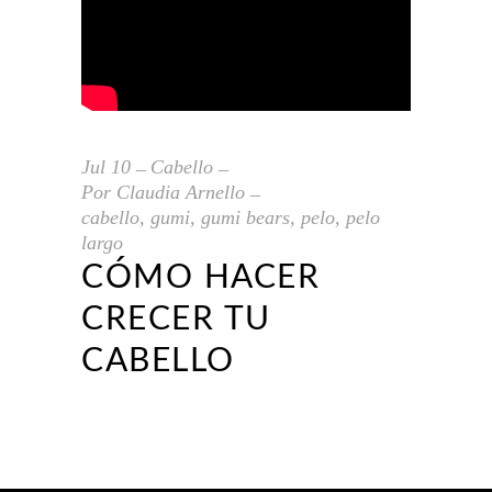
Jul
10
Cabello
Por
Claudia Arnello
cabello
,
gumi
,
gumi bears
,
pelo
,
pelo
largo
CÓMO HACER
CRECER TU
CABELLO