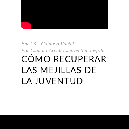
Ene
23
Cuidado Facial
Por
Claudia Arnello
juventud
,
mejillas
CÓMO RECUPERAR
LAS MEJILLAS DE
LA JUVENTUD