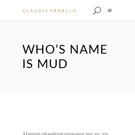
WHO’S NAME
IS MUD
Alienum phaedrum torquatos nec eu, vis