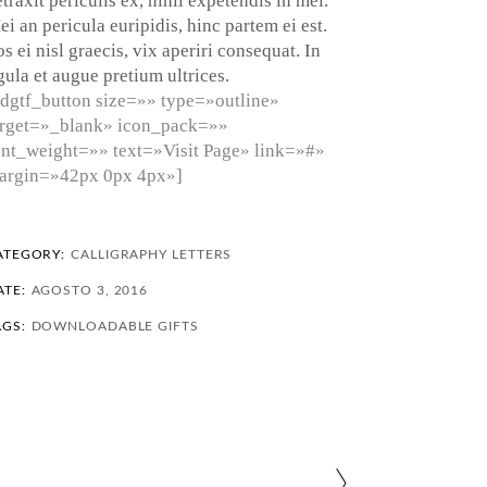
traxit periculis ex, nihil expetendis in mei.
i an pericula euripidis, hinc partem ei est.
s ei nisl graecis, vix aperiri consequat. In
gula et augue pretium ultrices.
edgtf_button size=»» type=»outline»
arget=»_blank» icon_pack=»»
ont_weight=»» text=»Visit Page» link=»#»
argin=»42px 0px 4px»]
ATEGORY:
CALLIGRAPHY
LETTERS
ATE:
AGOSTO 3, 2016
AGS:
DOWNLOADABLE
GIFTS