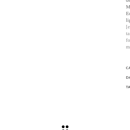
de
Me
Eo
li
[
t
f
m
C
D
T