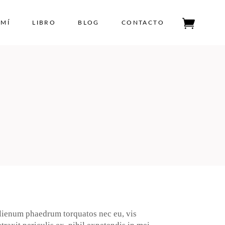
 MÍ
LIBRO
BLOG
CONTACTO
Tu carrito está vacío.
lienum phaedrum torquatos nec eu, vis