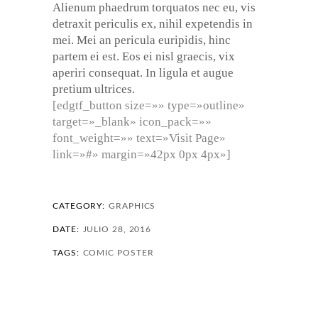
Alienum phaedrum torquatos nec eu, vis
detraxit periculis ex, nihil expetendis in
mei. Mei an pericula euripidis, hinc
partem ei est. Eos ei nisl graecis, vix
aperiri consequat. In ligula et augue
pretium ultrices.
[edgtf_button size=»» type=»outline»
target=»_blank» icon_pack=»»
font_weight=»» text=»Visit Page»
link=»#» margin=»42px 0px 4px»]
CATEGORY:
GRAPHICS
DATE:
JULIO 28, 2016
TAGS:
COMIC
POSTER