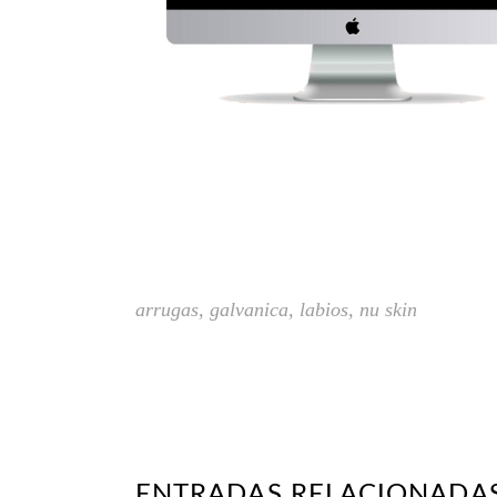
arrugas
,
galvanica
,
labios
,
nu skin
ENTRADAS RELACIONADA