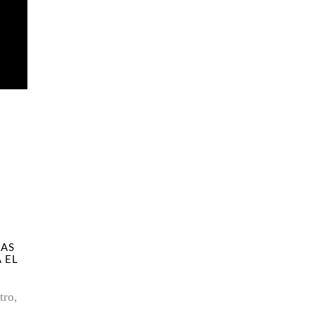
EAS
 EL
tro,