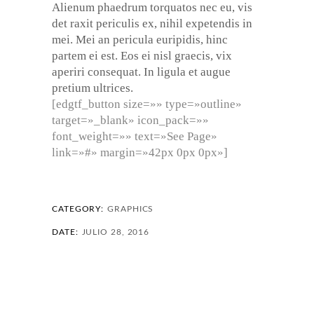
Alienum phaedrum torquatos nec eu, vis
det raxit periculis ex, nihil expetendis in
mei. Mei an pericula euripidis, hinc
partem ei est. Eos ei nisl graecis, vix
aperiri consequat. In ligula et augue
pretium ultrices.
[edgtf_button size=»» type=»outline»
target=»_blank» icon_pack=»»
font_weight=»» text=»See Page»
link=»#» margin=»42px 0px 0px»]
CATEGORY:
GRAPHICS
DATE:
JULIO 28, 2016