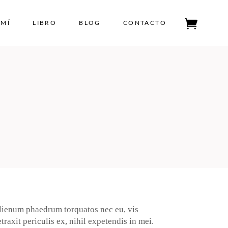
 MÍ
LIBRO
BLOG
CONTACTO
Tu carrito está vacío.
lienum phaedrum torquatos nec eu, vis
traxit periculis ex, nihil expetendis in mei.