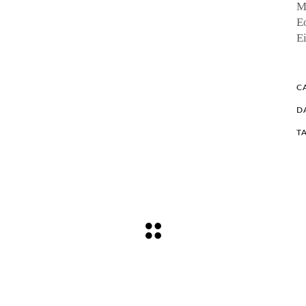
Me
Eo
Ei
C
D
T