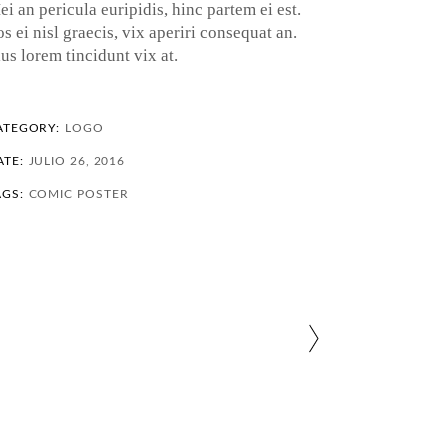
i an pericula euripidis, hinc partem ei est.
s ei nisl graecis, vix aperiri consequat an.
us lorem tincidunt vix at.
ATEGORY:
LOGO
ATE:
JULIO 26, 2016
AGS:
COMIC
POSTER