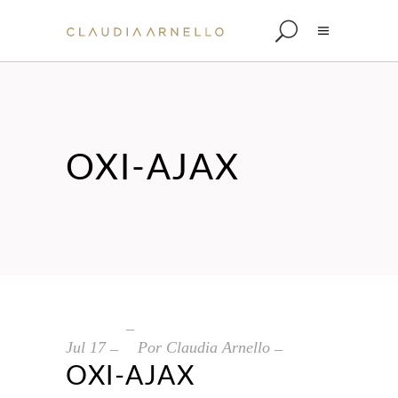
OXI-AJAX
Jul
17
Por
Claudia Arnello
OXI-AJAX