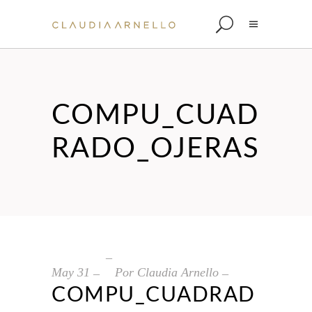
COMPU_CUAD
RADO_OJERAS
May
31
Por
Claudia Arnello
COMPU_CUADRAD